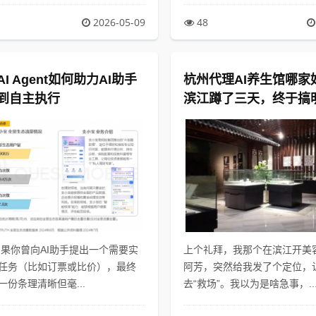
2026-05-09
48
I Agent如何助力AI助手
杭州代理AI养生馆哪家
到自主执行
滨江蹲了三天，终于搞
头的门道了
如果你曾向AI助手提出一个需要实
上个礼拜，我那个在滨江开美
任务（比如订票或比价），最终
阿芳，突然给我发了个定位，
一份条理清晰但毫...
去“救场”。我以为是啥急事，..