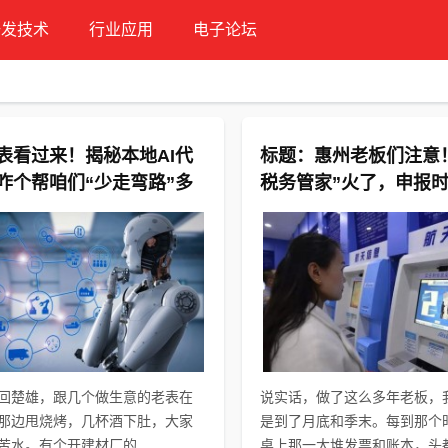
研发技术
行业应用
电子论坛
表看过来！揭秘本地AI代
标题：惠州老板们注意！
咋个帮咱们“少走弯路”多
税务管家”火了，申报
70%，再也不用跑断腿
回楚雄，跟几个做生意的老表在
说实话，做了这么多年老板，
那边甩烧烤，几杯酒下肚，大家
是到了月底和季末。每到那个
苦水。有个开建材厂的...
桌上那一大堆发票和账本，头都.