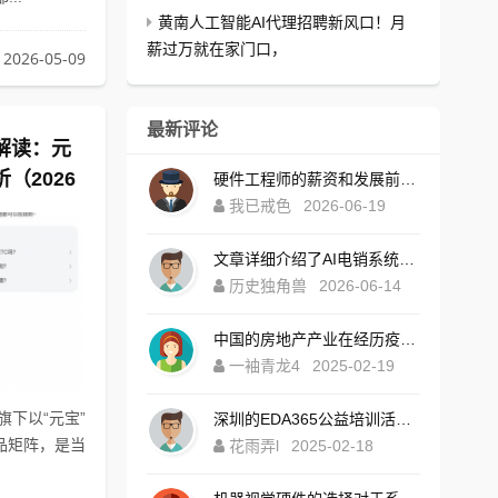
黄南人工智能AI代理招聘新风口！月
薪过万就在家门口，
2026-05-09
最新评论
解读：元
（2026
硬件工程师的薪资和发展前景因多种因素而异，包括工作经验、技能水平以及所在行业的市场需求等，总体来说 ，硬 件 工 程 师 的 薪资待遇在行业内具有一定的竞争力 ，但要想获得更高的薪水和更好的发展前景仍需要不断努力和提升自身能力哦！
我已戒色
2026-06-19
文章详细介绍了AI电销系统的优势，包括情绪稳定、自动筛选客户等，同时以玉林地区的老板为例说明了传统销售模式的困境以及选择正规代理商的重要性。【评论】：本文内容充实且实用性强！
历史独角兽
2026-06-14
中国的房地产产业在经历疫情后，其发展前景并不乐观，虽然政府出台了一系列政策来刺激房地产市场的发展,但市场需求并没有得到有效提振；同时竞争日益激烈、成本不断上升等问题也使得房企面临着巨大的压力和挑战因此认为疫情过后中国楼市会成为朝阳产业的观点可能不太现实
一袖青龙4
2025-02-19
旗下以“元宝”
深圳的EDA365公益培训活动为电子硬件工程师提供了一个绝佳的学习平台，不仅传授专业知识技能提升技术能力还帮助大家拓宽视野，通过参与这样的公益活动, 学员们可以接触到行业大咖、获取最新的技术信息和实践经验等宝贵资源！
品矩阵，是当
花雨弄l
2025-02-18