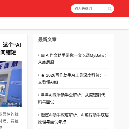
最新文章
这个“AI
时间缩短
📅 AI作文助手带你一文吃透MyBatis：
了！
从底层原
🔥 2026写作助手AI工具深度科普：一
文看懂AI如
星星AI教学助手全解析：从原理到代
码与面试
我最怕的就
魔窟AI助手深度解析：AI编程助手底层
时候，看着
原理与面试考点
..