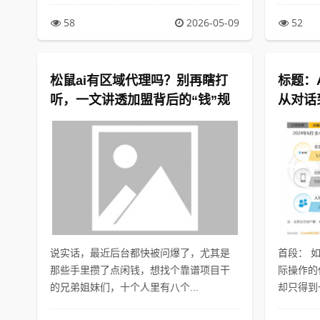
58
2026-05-09
52
松鼠ai有区域代理吗？别再瞎打
标题：A
听，一文讲透加盟背后的“钱”规
从对话
则与坑！
说实话，最近后台都快被问爆了，尤其是
首段： 
那些手里攒了点闲钱，想找个靠谱项目干
际操作的
的兄弟姐妹们，十个人里有八个...
却只得到