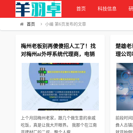
首页
科技信息
首页
小编 第6页发布的文章
梅州老板别再傻傻招人工了！找
楚雄老
对梅州ai外呼系统代理商，电销
理公司
成本直接砍半
赚钱
上个月回梅州老家，跟几个做生意的亲戚
前段时间
吃饭，真是让我大开眼界。 我那个在江南
彝人古镇
开建材厂的二叔，整个人瘦...
就开始倒